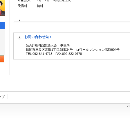
対象法人 1月・2月・3月決算法人
受講料 無料
お問い合わせ先：
(公社)福岡西部法人会 事務局
福岡市早良区高取1丁目28番34号 ロワールマンション高取904号
TEL.092-841-4713 FAX.092-822-0778
ップ
c