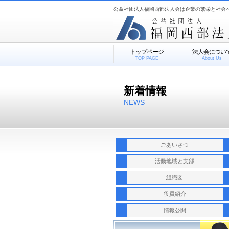
公益社団法人福岡西部法人会は企業の繁栄と社会
トップページ
法人会につい
TOP PAGE
About Us
新着情報
NEWS
ごあいさつ
活動地域と支部
組織図
役員紹介
情報公開