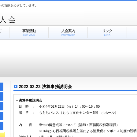
への貢献をめざしています。
て
事業活動
入会案内
リンク
SERVICE
Information
LINK
2022.02.22 決算事務説明会
－
決算事務説明会
日 時 ： 令和4年02月22日（火）14：00～16：00
場 所 ： ももちパレス（ももち文化センター3階 小ホール）
内 容 申告の留意点等について（講師：西福岡税務署職員）
※16時から西福岡税務署主催による消費税インボイス制度の説明会