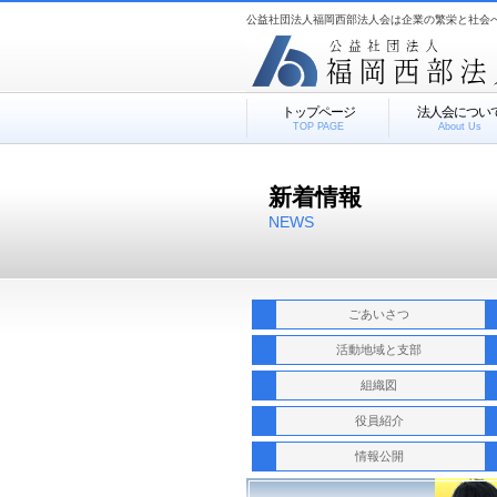
公益社団法人福岡西部法人会は企業の繁栄と社会
トップページ
法人会につい
TOP PAGE
About Us
新着情報
NEWS
ごあいさつ
活動地域と支部
組織図
役員紹介
情報公開