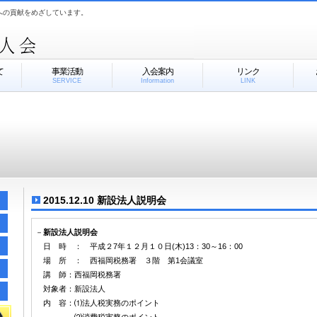
への貢献をめざしています。
て
事業活動
入会案内
リンク
SERVICE
Information
LINK
2015.12.10 新設法人説明会
－
新設法人説明会
日 時 ： 平成２7年１２月１０日(木)13：30～16：00
場 所 ： 西福岡税務署 ３階 第1会議室
講 師：西福岡税務署
対象者：新設法人
内 容：⑴法人税実務のポイント