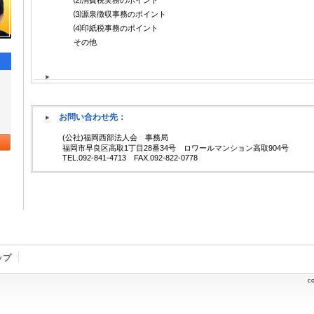
⑵消費税実務のポイント
⑶源泉徴収事務のポイント
⑷印紙税事務のポイント
その他
お問い合わせ先：
(公社)福岡西部法人会 事務局
福岡市早良区高取1丁目28番34号 ロワールマンション高取904号
TEL.092-841-4713 FAX.092-822-0778
ップ
c