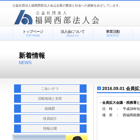
公益社団法人福岡西部法人会は企業の繁栄と社会への貢献をめざしています。
トップページ
法人会について
事業活動
TOP PAGE
About Us
SERVICE
新着情報
NEWS
2016.09.01 
ごあいさつ
活動地域と支部
－
会員拡大会議・税務署
組織図
日 時 ： 平成28年9月1
場 所 ： 西福岡税務
役員紹介
情報公開