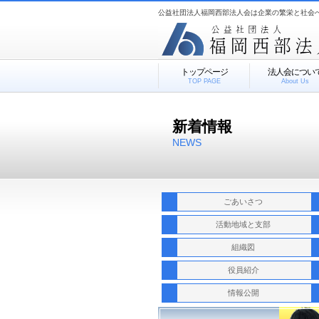
公益社団法人福岡西部法人会は企業の繁栄と社会
トップページ
法人会につい
TOP PAGE
About Us
新着情報
NEWS
ごあいさつ
活動地域と支部
組織図
役員紹介
情報公開