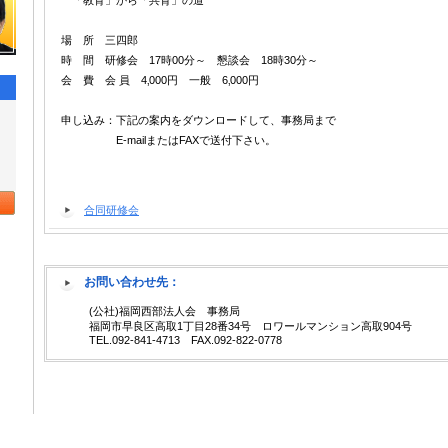
「教育」から「共育」の道
場 所 三四郎
時 間 研修会 17時00分～ 懇談会 18時30分～
会 費 会 員 4‚000円 一般 6‚000円
申し込み：下記の案内をダウンロードして、事務局まで
E-mailまたはFAXで送付下さい。
合同研修会
お問い合わせ先：
(公社)福岡西部法人会 事務局
福岡市早良区高取1丁目28番34号 ロワールマンション高取904号
TEL.092-841-4713 FAX.092-822-0778