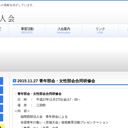
への貢献をめざしています。
て
事業活動
入会案内
リンク
SERVICE
Information
LINK
2015.11.27 青年部会・女性部会合同研修会
－
青年部会・女性部会合同研修会
日 時 ： 平成27年11月27日(金)17：00～
場 所 ： 三四郎
＝内 容＝
福岡西部法人会 青年部会による
全国青年の集い（茨城大会）租税教育活動プレゼンテーション