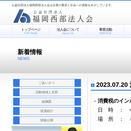
公益社団法人福岡西部法人会は企業の繁栄と社会への貢献をめざしています。
トップページ
法人会について
事業活動
TOP PAGE
About Us
SERVICE
新着情報
NEWS
ごあいさつ
2023.07
活動地域と支部
－
消費税のイン
組織図
日 時 ： 令和
役員紹介
場 所 ： 
情報公開